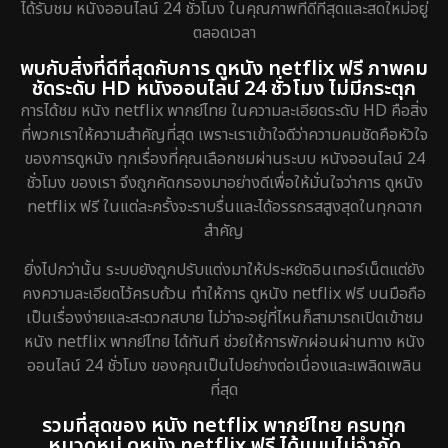
ได้รับชม หนังออนไลน์ 24 ชั่วโมง ในคุณภาพที่ดีที่สุดและสดใหม่อยู่
ตลอดเวลา
พบกับสิ่งที่ดีที่สุดกับการ ดูหนัง netflix ฟรี ภาพคม
ชัดระดับ HD หนังออนไลน์ 24 ชั่วโมง ไม่มีกระตุก
การได้ชม หนัง netflix พากย์ไทย ในความละเอียดระดับ HD คือสิ่ง
ที่พวกเราให้ความสำคัญที่สุด เพราะเราเข้าใจดีว่าความคมชัดคือหัวใจ
ของการดูหนัง ทุกเรื่องที่คุณเลือกชมผ่านระบบ หนังออนไลน์ 24
ชั่วโมง ของเรา จึงถูกคัดกรองมาอย่างดีเพื่อให้มั่นใจว่าการ ดูหนัง
netflix ฟรี ในแต่ละครั้งจะราบรื่นและได้อรรถรสสูงสุดในทุกฉาก
สำคัญ
ยิ่งไปกว่านั้น ระบบยังถูกปรับแต่งมาให้ประหยัดอินเทอร์เน็ตแต่ยัง
คงความละเอียดไว้ครบถ้วน ทำให้การ ดูหนัง netflix ฟรี บนมือถือ
เป็นเรื่องง่ายและสะดวกสบาย ไม่ว่าจะอยู่ที่ไหนก็สามารถเปิดเข้าชม
หนัง netflix พากย์ไทย ได้ทันที ช่วยให้การพักผ่อนผ่านทาง หนัง
ออนไลน์ 24 ชั่วโมง ของคุณเป็นไปอย่างต่อเนื่องและเพลิดเพลิน
ที่สุด
รวมที่สุดของ หนัง netflix พากย์ไทย ครบทุก
หมวดหมู่ ดูหนัง netflix ฟรี ได้แบบไม่จำกัด