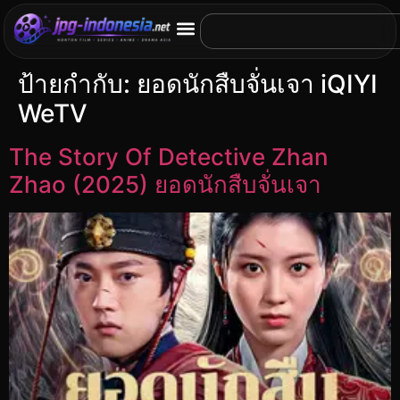
ป้ายกำกับ:
ยอดนักสืบจั่นเจา iQIYI
WeTV
The Story Of Detective Zhan
Zhao (2025) ยอดนักสืบจั่นเจา