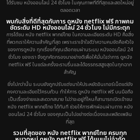
ได้รับชม หนังออนไลน์ 24 ชั่วโมง ในคุณภาพที่ดีที่สุดและสดใหม่อยู่
ตลอดเวลา
พบกับสิ่งที่ดีที่สุดกับการ ดูหนัง netflix ฟรี ภาพคม
ชัดระดับ HD หนังออนไลน์ 24 ชั่วโมง ไม่มีกระตุก
การได้ชม หนัง netflix พากย์ไทย ในความละเอียดระดับ HD คือสิ่ง
ที่พวกเราให้ความสำคัญที่สุด เพราะเราเข้าใจดีว่าความคมชัดคือหัวใจ
ของการดูหนัง ทุกเรื่องที่คุณเลือกชมผ่านระบบ หนังออนไลน์ 24
ชั่วโมง ของเรา จึงถูกคัดกรองมาอย่างดีเพื่อให้มั่นใจว่าการ ดูหนัง
netflix ฟรี ในแต่ละครั้งจะราบรื่นและได้อรรถรสสูงสุดในทุกฉาก
สำคัญ
ยิ่งไปกว่านั้น ระบบยังถูกปรับแต่งมาให้ประหยัดอินเทอร์เน็ตแต่ยัง
คงความละเอียดไว้ครบถ้วน ทำให้การ ดูหนัง netflix ฟรี บนมือถือ
เป็นเรื่องง่ายและสะดวกสบาย ไม่ว่าจะอยู่ที่ไหนก็สามารถเปิดเข้าชม
หนัง netflix พากย์ไทย ได้ทันที ช่วยให้การพักผ่อนผ่านทาง หนัง
ออนไลน์ 24 ชั่วโมง ของคุณเป็นไปอย่างต่อเนื่องและเพลิดเพลิน
ที่สุด
รวมที่สุดของ หนัง netflix พากย์ไทย ครบทุก
หมวดหมู่ ดูหนัง netflix ฟรี ได้แบบไม่จำกัด