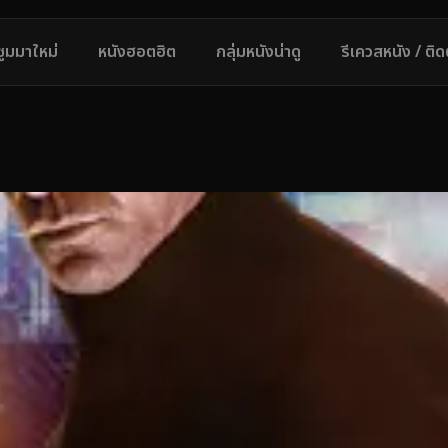
ซูมมาใหม่
หนังฮอตฮิต
กลุ่มหนังน่าดู
รีเควสหนัง / ติ