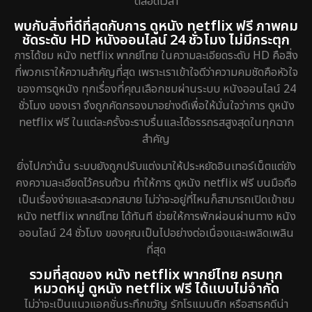
ตลอดเวลา
พบกับสิ่งที่ดีที่สุดกับการ ดูหนัง netflix ฟรี ภาพคม
ชัดระดับ HD หนังออนไลน์ 24 ชั่วโมง ไม่มีกระตุก
การได้ชม หนัง netflix พากย์ไทย ในความละเอียดระดับ HD คือสิ่ง
ที่พวกเราให้ความสำคัญที่สุด เพราะเราเข้าใจดีว่าความคมชัดคือหัวใจ
ของการดูหนัง ทุกเรื่องที่คุณเลือกชมผ่านระบบ หนังออนไลน์ 24
ชั่วโมง ของเรา จึงถูกคัดกรองมาอย่างดีเพื่อให้มั่นใจว่าการ ดูหนัง
netflix ฟรี ในแต่ละครั้งจะราบรื่นและได้อรรถรสสูงสุดในทุกฉาก
สำคัญ
ยิ่งไปกว่านั้น ระบบยังถูกปรับแต่งมาให้ประหยัดอินเทอร์เน็ตแต่ยัง
คงความละเอียดไว้ครบถ้วน ทำให้การ ดูหนัง netflix ฟรี บนมือถือ
เป็นเรื่องง่ายและสะดวกสบาย ไม่ว่าจะอยู่ที่ไหนก็สามารถเปิดเข้าชม
หนัง netflix พากย์ไทย ได้ทันที ช่วยให้การพักผ่อนผ่านทาง หนัง
ออนไลน์ 24 ชั่วโมง ของคุณเป็นไปอย่างต่อเนื่องและเพลิดเพลิน
ที่สุด
รวมที่สุดของ หนัง netflix พากย์ไทย ครบทุก
หมวดหมู่ ดูหนัง netflix ฟรี ได้แบบไม่จำกัด
ไม่ว่าจะเป็นแนวแอคชั่นระทึกขวัญ รักโรแมนติก หรือสารคดีน่า