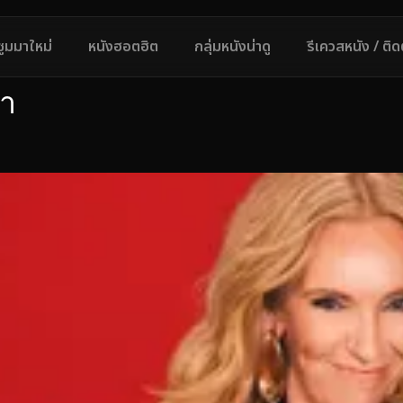
ซูมมาใหม่
หนังฮอตฮิต
กลุ่มหนังน่าดู
รีเควสหนัง / ติ
้า