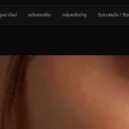
ซูมมาใหม่
หนังฮอตฮิต
กลุ่มหนังน่าดู
รีเควสหนัง / ติ