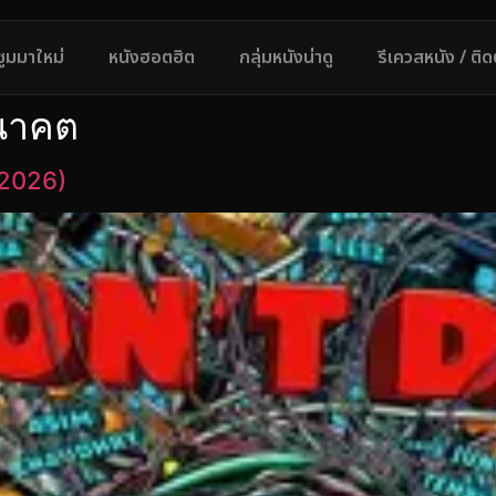
ซูมมาใหม่
หนังฮอตฮิต
กลุ่มหนังน่าดู
รีเควสหนัง / ติ
นาคต
(2026)