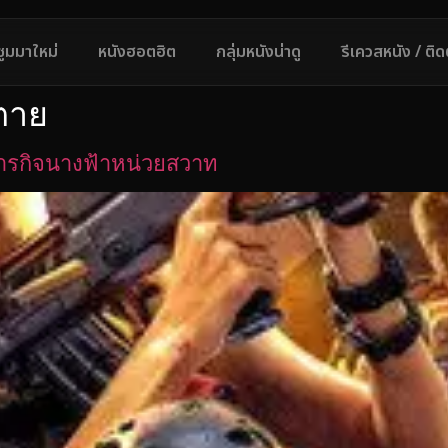
ซูมมาใหม่
หนังฮอตฮิต
กลุ่มหนังน่าดู
รีเควสหนัง / ติ
งตาย
ารกิจนางฟ้าหน่วยสวาท