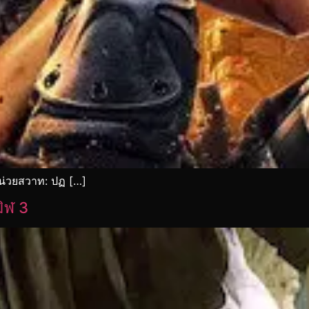
น่วยสวาท: ปฏ […]
ิฬ 3