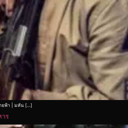
ยฟ้า | มหัน […]
หาร