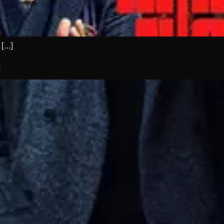
 […]
า