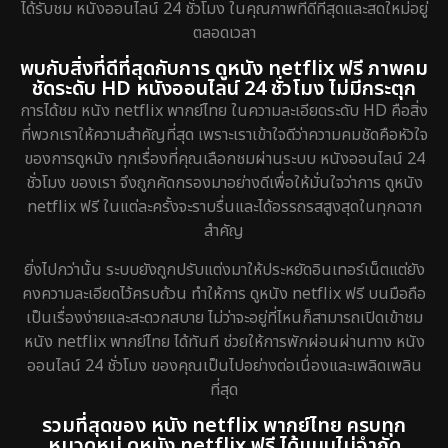
ได้รับชม หนังออนไลน์ 24 ชั่วโมง ในคุณภาพที่ดีที่สุดและสดใหม่อยู่
ตลอดเวลา
พบกับสิ่งที่ดีที่สุดกับการ ดูหนัง netflix ฟรี ภาพคม
ชัดระดับ HD หนังออนไลน์ 24 ชั่วโมง ไม่มีกระตุก
การได้ชม หนัง netflix พากย์ไทย ในความละเอียดระดับ HD คือสิ่ง
ที่พวกเราให้ความสำคัญที่สุด เพราะเราเข้าใจดีว่าความคมชัดคือหัวใจ
ของการดูหนัง ทุกเรื่องที่คุณเลือกชมผ่านระบบ หนังออนไลน์ 24
ชั่วโมง ของเรา จึงถูกคัดกรองมาอย่างดีเพื่อให้มั่นใจว่าการ ดูหนัง
netflix ฟรี ในแต่ละครั้งจะราบรื่นและได้อรรถรสสูงสุดในทุกฉาก
สำคัญ
ยิ่งไปกว่านั้น ระบบยังถูกปรับแต่งมาให้ประหยัดอินเทอร์เน็ตแต่ยัง
คงความละเอียดไว้ครบถ้วน ทำให้การ ดูหนัง netflix ฟรี บนมือถือ
เป็นเรื่องง่ายและสะดวกสบาย ไม่ว่าจะอยู่ที่ไหนก็สามารถเปิดเข้าชม
หนัง netflix พากย์ไทย ได้ทันที ช่วยให้การพักผ่อนผ่านทาง หนัง
ออนไลน์ 24 ชั่วโมง ของคุณเป็นไปอย่างต่อเนื่องและเพลิดเพลิน
ที่สุด
รวมที่สุดของ หนัง netflix พากย์ไทย ครบทุก
หมวดหมู่ ดูหนัง netflix ฟรี ได้แบบไม่จำกัด