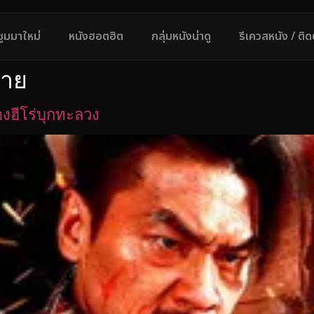
ซูมมาใหม่
หนังฮอตฮิต
กลุ่มหนังน่าดู
รีเควสหนัง / ติ
ราย
งฮีโร่บุกทะลวง