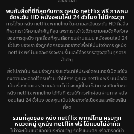
ตลอดเวลา
พบกับสิ่งที่ดีที่สุดกับการ ดูหนัง netflix ฟรี ภาพคม
ชัดระดับ HD หนังออนไลน์ 24 ชั่วโมง ไม่มีกระตุก
การได้ชม หนัง netflix พากย์ไทย ในความละเอียดระดับ HD คือสิ่ง
ที่พวกเราให้ความสำคัญที่สุด เพราะเราเข้าใจดีว่าความคมชัดคือหัวใจ
ของการดูหนัง ทุกเรื่องที่คุณเลือกชมผ่านระบบ หนังออนไลน์ 24
ชั่วโมง ของเรา จึงถูกคัดกรองมาอย่างดีเพื่อให้มั่นใจว่าการ ดูหนัง
netflix ฟรี ในแต่ละครั้งจะราบรื่นและได้อรรถรสสูงสุดในทุกฉาก
สำคัญ
ยิ่งไปกว่านั้น ระบบยังถูกปรับแต่งมาให้ประหยัดอินเทอร์เน็ตแต่ยัง
คงความละเอียดไว้ครบถ้วน ทำให้การ ดูหนัง netflix ฟรี บนมือถือ
เป็นเรื่องง่ายและสะดวกสบาย ไม่ว่าจะอยู่ที่ไหนก็สามารถเปิดเข้าชม
หนัง netflix พากย์ไทย ได้ทันที ช่วยให้การพักผ่อนผ่านทาง หนัง
ออนไลน์ 24 ชั่วโมง ของคุณเป็นไปอย่างต่อเนื่องและเพลิดเพลิน
ที่สุด
รวมที่สุดของ หนัง netflix พากย์ไทย ครบทุก
หมวดหมู่ ดูหนัง netflix ฟรี ได้แบบไม่จำกัด
ไม่ว่าจะเป็นแนวแอคชั่นระทึกขวัญ รักโรแมนติก หรือสารคดีน่า