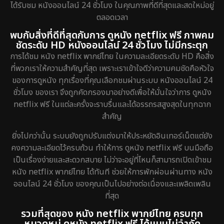
ได้รับชม หนังออนไลน์ 24 ชั่วโมง ในคุณภาพที่ดีที่สุดและสดใหม่อยู่
ตลอดเวลา
พบกับสิ่งที่ดีที่สุดกับการ ดูหนัง netflix ฟรี ภาพคม
ชัดระดับ HD หนังออนไลน์ 24 ชั่วโมง ไม่มีกระตุก
การได้ชม หนัง netflix พากย์ไทย ในความละเอียดระดับ HD คือสิ่ง
ที่พวกเราให้ความสำคัญที่สุด เพราะเราเข้าใจดีว่าความคมชัดคือหัวใจ
ของการดูหนัง ทุกเรื่องที่คุณเลือกชมผ่านระบบ หนังออนไลน์ 24
ชั่วโมง ของเรา จึงถูกคัดกรองมาอย่างดีเพื่อให้มั่นใจว่าการ ดูหนัง
netflix ฟรี ในแต่ละครั้งจะราบรื่นและได้อรรถรสสูงสุดในทุกฉาก
สำคัญ
ยิ่งไปกว่านั้น ระบบยังถูกปรับแต่งมาให้ประหยัดอินเทอร์เน็ตแต่ยัง
คงความละเอียดไว้ครบถ้วน ทำให้การ ดูหนัง netflix ฟรี บนมือถือ
เป็นเรื่องง่ายและสะดวกสบาย ไม่ว่าจะอยู่ที่ไหนก็สามารถเปิดเข้าชม
หนัง netflix พากย์ไทย ได้ทันที ช่วยให้การพักผ่อนผ่านทาง หนัง
ออนไลน์ 24 ชั่วโมง ของคุณเป็นไปอย่างต่อเนื่องและเพลิดเพลิน
ที่สุด
รวมที่สุดของ หนัง netflix พากย์ไทย ครบทุก
หมวดหมู่ ดูหนัง netflix ฟรี ได้แบบไม่จำกัด