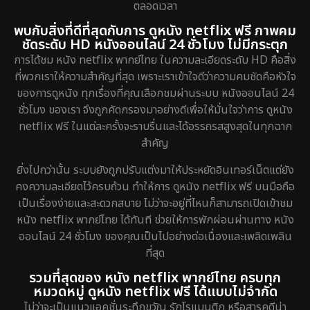
ตลอดเวลา
พบกับสิ่งที่ดีที่สุดกับการ ดูหนัง netflix ฟรี ภาพคม
ชัดระดับ HD หนังออนไลน์ 24 ชั่วโมง ไม่มีกระตุก
การได้ชม หนัง netflix พากย์ไทย ในความละเอียดระดับ HD คือสิ่ง
ที่พวกเราให้ความสำคัญที่สุด เพราะเราเข้าใจดีว่าความคมชัดคือหัวใจ
ของการดูหนัง ทุกเรื่องที่คุณเลือกชมผ่านระบบ หนังออนไลน์ 24
ชั่วโมง ของเรา จึงถูกคัดกรองมาอย่างดีเพื่อให้มั่นใจว่าการ ดูหนัง
netflix ฟรี ในแต่ละครั้งจะราบรื่นและได้อรรถรสสูงสุดในทุกฉาก
สำคัญ
ยิ่งไปกว่านั้น ระบบยังถูกปรับแต่งมาให้ประหยัดอินเทอร์เน็ตแต่ยัง
คงความละเอียดไว้ครบถ้วน ทำให้การ ดูหนัง netflix ฟรี บนมือถือ
เป็นเรื่องง่ายและสะดวกสบาย ไม่ว่าจะอยู่ที่ไหนก็สามารถเปิดเข้าชม
หนัง netflix พากย์ไทย ได้ทันที ช่วยให้การพักผ่อนผ่านทาง หนัง
ออนไลน์ 24 ชั่วโมง ของคุณเป็นไปอย่างต่อเนื่องและเพลิดเพลิน
ที่สุด
รวมที่สุดของ หนัง netflix พากย์ไทย ครบทุก
หมวดหมู่ ดูหนัง netflix ฟรี ได้แบบไม่จำกัด
ไม่ว่าจะเป็นแนวแอคชั่นระทึกขวัญ รักโรแมนติก หรือสารคดีน่า