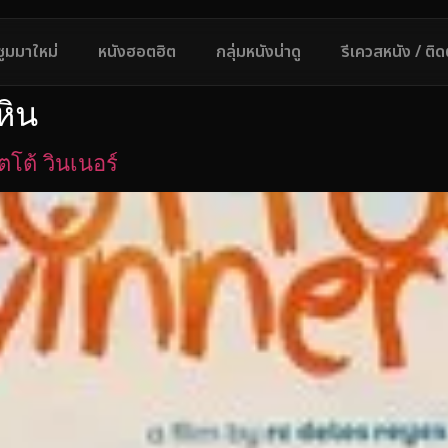
ซูมมาใหม่
หนังฮอตฮิต
กลุ่มหนังน่าดู
รีเควสหนัง / ติ
หิน
โต้ วินเนอร์