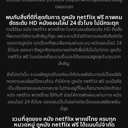
ได้รับชม หนังออนไลน์ 24 ชั่วโมง ในคุณภาพที่ดีที่สุดและสดใหม่อยู่
ตลอดเวลา
พบกับสิ่งที่ดีที่สุดกับการ ดูหนัง netflix ฟรี ภาพคม
ชัดระดับ HD หนังออนไลน์ 24 ชั่วโมง ไม่มีกระตุก
การได้ชม หนัง netflix พากย์ไทย ในความละเอียดระดับ HD คือสิ่ง
ที่พวกเราให้ความสำคัญที่สุด เพราะเราเข้าใจดีว่าความคมชัดคือหัวใจ
ของการดูหนัง ทุกเรื่องที่คุณเลือกชมผ่านระบบ หนังออนไลน์ 24
ชั่วโมง ของเรา จึงถูกคัดกรองมาอย่างดีเพื่อให้มั่นใจว่าการ ดูหนัง
netflix ฟรี ในแต่ละครั้งจะราบรื่นและได้อรรถรสสูงสุดในทุกฉาก
สำคัญ
ยิ่งไปกว่านั้น ระบบยังถูกปรับแต่งมาให้ประหยัดอินเทอร์เน็ตแต่ยัง
คงความละเอียดไว้ครบถ้วน ทำให้การ ดูหนัง netflix ฟรี บนมือถือ
เป็นเรื่องง่ายและสะดวกสบาย ไม่ว่าจะอยู่ที่ไหนก็สามารถเปิดเข้าชม
หนัง netflix พากย์ไทย ได้ทันที ช่วยให้การพักผ่อนผ่านทาง หนัง
ออนไลน์ 24 ชั่วโมง ของคุณเป็นไปอย่างต่อเนื่องและเพลิดเพลิน
ที่สุด
รวมที่สุดของ หนัง netflix พากย์ไทย ครบทุก
หมวดหมู่ ดูหนัง netflix ฟรี ได้แบบไม่จำกัด