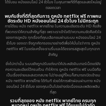
ได้รับชม หนังออนไลน์ 24 ชั่วโมง ในคุณภาพที่ดีที่สุดและสดใหม่อยู่
ตลอดเวลา
พบกับสิ่งที่ดีที่สุดกับการ ดูหนัง netflix ฟรี ภาพคม
ชัดระดับ HD หนังออนไลน์ 24 ชั่วโมง ไม่มีกระตุก
การได้ชม หนัง netflix พากย์ไทย ในความละเอียดระดับ HD คือสิ่ง
ที่พวกเราให้ความสำคัญที่สุด เพราะเราเข้าใจดีว่าความคมชัดคือหัวใจ
ของการดูหนัง ทุกเรื่องที่คุณเลือกชมผ่านระบบ หนังออนไลน์ 24
ชั่วโมง ของเรา จึงถูกคัดกรองมาอย่างดีเพื่อให้มั่นใจว่าการ ดูหนัง
netflix ฟรี ในแต่ละครั้งจะราบรื่นและได้อรรถรสสูงสุดในทุกฉาก
สำคัญ
ยิ่งไปกว่านั้น ระบบยังถูกปรับแต่งมาให้ประหยัดอินเทอร์เน็ตแต่ยัง
คงความละเอียดไว้ครบถ้วน ทำให้การ ดูหนัง netflix ฟรี บนมือถือ
เป็นเรื่องง่ายและสะดวกสบาย ไม่ว่าจะอยู่ที่ไหนก็สามารถเปิดเข้าชม
หนัง netflix พากย์ไทย ได้ทันที ช่วยให้การพักผ่อนผ่านทาง หนัง
ออนไลน์ 24 ชั่วโมง ของคุณเป็นไปอย่างต่อเนื่องและเพลิดเพลิน
ที่สุด
รวมที่สุดของ หนัง netflix พากย์ไทย ครบทุก
หมวดหมู่ ดูหนัง netflix ฟรี ได้แบบไม่จำกัด