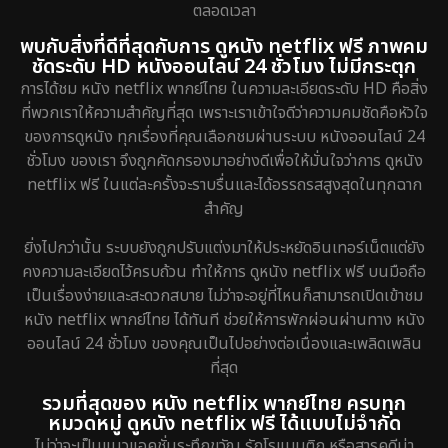
ตลอดเวลา
พบกับสิ่งที่ดีที่สุดกับการ ดูหนัง netflix ฟรี ภาพคม
ชัดระดับ HD หนังออนไลน์ 24 ชั่วโมง ไม่มีกระตุก
การได้ชม หนัง netflix พากย์ไทย ในความละเอียดระดับ HD คือสิ่ง
ที่พวกเราให้ความสำคัญที่สุด เพราะเราเข้าใจดีว่าความคมชัดคือหัวใจ
ของการดูหนัง ทุกเรื่องที่คุณเลือกชมผ่านระบบ หนังออนไลน์ 24
ชั่วโมง ของเรา จึงถูกคัดกรองมาอย่างดีเพื่อให้มั่นใจว่าการ ดูหนัง
netflix ฟรี ในแต่ละครั้งจะราบรื่นและได้อรรถรสสูงสุดในทุกฉาก
สำคัญ
ยิ่งไปกว่านั้น ระบบยังถูกปรับแต่งมาให้ประหยัดอินเทอร์เน็ตแต่ยัง
คงความละเอียดไว้ครบถ้วน ทำให้การ ดูหนัง netflix ฟรี บนมือถือ
เป็นเรื่องง่ายและสะดวกสบาย ไม่ว่าจะอยู่ที่ไหนก็สามารถเปิดเข้าชม
หนัง netflix พากย์ไทย ได้ทันที ช่วยให้การพักผ่อนผ่านทาง หนัง
ออนไลน์ 24 ชั่วโมง ของคุณเป็นไปอย่างต่อเนื่องและเพลิดเพลิน
ที่สุด
รวมที่สุดของ หนัง netflix พากย์ไทย ครบทุก
หมวดหมู่ ดูหนัง netflix ฟรี ได้แบบไม่จำกัด
ไม่ว่าจะเป็นแนวแอคชั่นระทึกขวัญ รักโรแมนติก หรือสารคดีน่า