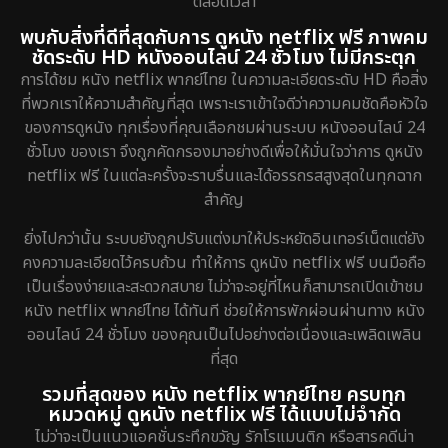
ตลอดเวลา
พบกับสิ่งที่ดีที่สุดกับการ ดูหนัง netflix ฟรี ภาพคม
ชัดระดับ HD หนังออนไลน์ 24 ชั่วโมง ไม่มีกระตุก
การได้ชม หนัง netflix พากย์ไทย ในความละเอียดระดับ HD คือสิ่ง
ที่พวกเราให้ความสำคัญที่สุด เพราะเราเข้าใจดีว่าความคมชัดคือหัวใจ
ของการดูหนัง ทุกเรื่องที่คุณเลือกชมผ่านระบบ หนังออนไลน์ 24
ชั่วโมง ของเรา จึงถูกคัดกรองมาอย่างดีเพื่อให้มั่นใจว่าการ ดูหนัง
netflix ฟรี ในแต่ละครั้งจะราบรื่นและได้อรรถรสสูงสุดในทุกฉาก
สำคัญ
ยิ่งไปกว่านั้น ระบบยังถูกปรับแต่งมาให้ประหยัดอินเทอร์เน็ตแต่ยัง
คงความละเอียดไว้ครบถ้วน ทำให้การ ดูหนัง netflix ฟรี บนมือถือ
เป็นเรื่องง่ายและสะดวกสบาย ไม่ว่าจะอยู่ที่ไหนก็สามารถเปิดเข้าชม
หนัง netflix พากย์ไทย ได้ทันที ช่วยให้การพักผ่อนผ่านทาง หนัง
ออนไลน์ 24 ชั่วโมง ของคุณเป็นไปอย่างต่อเนื่องและเพลิดเพลิน
ที่สุด
รวมที่สุดของ หนัง netflix พากย์ไทย ครบทุก
หมวดหมู่ ดูหนัง netflix ฟรี ได้แบบไม่จำกัด
ไม่ว่าจะเป็นแนวแอคชั่นระทึกขวัญ รักโรแมนติก หรือสารคดีน่า