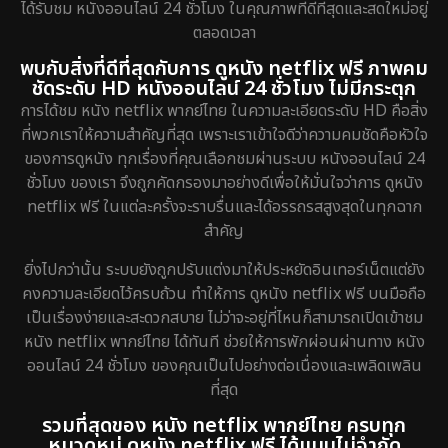
ได้รับชม หนังออนไลน์ 24 ชั่วโมง ในคุณภาพที่ดีที่สุดและสดใหม่อยู่
ตลอดเวลา
พบกับสิ่งที่ดีที่สุดกับการ ดูหนัง netflix ฟรี ภาพคม
ชัดระดับ HD หนังออนไลน์ 24 ชั่วโมง ไม่มีกระตุก
การได้ชม หนัง netflix พากย์ไทย ในความละเอียดระดับ HD คือสิ่ง
ที่พวกเราให้ความสำคัญที่สุด เพราะเราเข้าใจดีว่าความคมชัดคือหัวใจ
ของการดูหนัง ทุกเรื่องที่คุณเลือกชมผ่านระบบ หนังออนไลน์ 24
ชั่วโมง ของเรา จึงถูกคัดกรองมาอย่างดีเพื่อให้มั่นใจว่าการ ดูหนัง
netflix ฟรี ในแต่ละครั้งจะราบรื่นและได้อรรถรสสูงสุดในทุกฉาก
สำคัญ
ยิ่งไปกว่านั้น ระบบยังถูกปรับแต่งมาให้ประหยัดอินเทอร์เน็ตแต่ยัง
คงความละเอียดไว้ครบถ้วน ทำให้การ ดูหนัง netflix ฟรี บนมือถือ
เป็นเรื่องง่ายและสะดวกสบาย ไม่ว่าจะอยู่ที่ไหนก็สามารถเปิดเข้าชม
หนัง netflix พากย์ไทย ได้ทันที ช่วยให้การพักผ่อนผ่านทาง หนัง
ออนไลน์ 24 ชั่วโมง ของคุณเป็นไปอย่างต่อเนื่องและเพลิดเพลิน
ที่สุด
รวมที่สุดของ หนัง netflix พากย์ไทย ครบทุก
หมวดหมู่ ดูหนัง netflix ฟรี ได้แบบไม่จำกัด