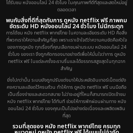
ได้รับชม หนังออนไลน์ 24 ชั่วโมง ในคุณภาพที่ดีที่สุดและสดใหม่อยู่
ตลอดเวลา
พบกับสิ่งที่ดีที่สุดกับการ ดูหนัง netflix ฟรี ภาพคม
ชัดระดับ HD หนังออนไลน์ 24 ชั่วโมง ไม่มีกระตุก
การได้ชม หนัง netflix พากย์ไทย ในความละเอียดระดับ HD คือสิ่ง
ที่พวกเราให้ความสำคัญที่สุด เพราะเราเข้าใจดีว่าความคมชัดคือหัวใจ
ของการดูหนัง ทุกเรื่องที่คุณเลือกชมผ่านระบบ หนังออนไลน์ 24
ชั่วโมง ของเรา จึงถูกคัดกรองมาอย่างดีเพื่อให้มั่นใจว่าการ ดูหนัง
netflix ฟรี ในแต่ละครั้งจะราบรื่นและได้อรรถรสสูงสุดในทุกฉาก
สำคัญ
ยิ่งไปกว่านั้น ระบบยังถูกปรับแต่งมาให้ประหยัดอินเทอร์เน็ตแต่ยัง
คงความละเอียดไว้ครบถ้วน ทำให้การ ดูหนัง netflix ฟรี บนมือถือ
เป็นเรื่องง่ายและสะดวกสบาย ไม่ว่าจะอยู่ที่ไหนก็สามารถเปิดเข้าชม
หนัง netflix พากย์ไทย ได้ทันที ช่วยให้การพักผ่อนผ่านทาง หนัง
ออนไลน์ 24 ชั่วโมง ของคุณเป็นไปอย่างต่อเนื่องและเพลิดเพลิน
ที่สุด
รวมที่สุดของ หนัง netflix พากย์ไทย ครบทุก
หมวดหมู่ ดูหนัง netflix ฟรี ได้แบบไม่จำกัด