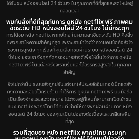
ได้รับชม หนังออนไลน์ 24 ชั่วโมง ในคุณภาพที่ดีที่สุดและสดใหม่อยู่
ตลอดเวลา
พบกับสิ่งที่ดีที่สุดกับการ ดูหนัง netflix ฟรี ภาพคม
ชัดระดับ HD หนังออนไลน์ 24 ชั่วโมง ไม่มีกระตุก
การได้ชม หนัง netflix พากย์ไทย ในความละเอียดระดับ HD คือสิ่ง
ที่พวกเราให้ความสำคัญที่สุด เพราะเราเข้าใจดีว่าความคมชัดคือหัวใจ
ของการดูหนัง ทุกเรื่องที่คุณเลือกชมผ่านระบบ หนังออนไลน์ 24
ชั่วโมง ของเรา จึงถูกคัดกรองมาอย่างดีเพื่อให้มั่นใจว่าการ ดูหนัง
netflix ฟรี ในแต่ละครั้งจะราบรื่นและได้อรรถรสสูงสุดในทุกฉาก
สำคัญ
ยิ่งไปกว่านั้น ระบบยังถูกปรับแต่งมาให้ประหยัดอินเทอร์เน็ตแต่ยัง
คงความละเอียดไว้ครบถ้วน ทำให้การ ดูหนัง netflix ฟรี บนมือถือ
เป็นเรื่องง่ายและสะดวกสบาย ไม่ว่าจะอยู่ที่ไหนก็สามารถเปิดเข้าชม
หนัง netflix พากย์ไทย ได้ทันที ช่วยให้การพักผ่อนผ่านทาง หนัง
ออนไลน์ 24 ชั่วโมง ของคุณเป็นไปอย่างต่อเนื่องและเพลิดเพลิน
ที่สุด
รวมที่สุดของ หนัง netflix พากย์ไทย ครบทุก
หมวดหมู่ ดูหนัง netflix ฟรี ได้แบบไม่จำกัด