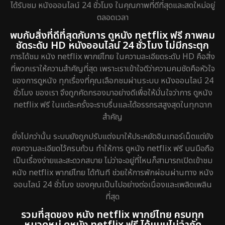
ได้รับชม หนังออนไลน์ 24 ชั่วโมง ในคุณภาพที่ดีที่สุดและสดใหม่อยู่
ตลอดเวลา
พบกับสิ่งที่ดีที่สุดกับการ ดูหนัง netflix ฟรี ภาพคม
ชัดระดับ HD หนังออนไลน์ 24 ชั่วโมง ไม่มีกระตุก
การได้ชม หนัง netflix พากย์ไทย ในความละเอียดระดับ HD คือสิ่ง
ที่พวกเราให้ความสำคัญที่สุด เพราะเราเข้าใจดีว่าความคมชัดคือหัวใจ
ของการดูหนัง ทุกเรื่องที่คุณเลือกชมผ่านระบบ หนังออนไลน์ 24
ชั่วโมง ของเรา จึงถูกคัดกรองมาอย่างดีเพื่อให้มั่นใจว่าการ ดูหนัง
netflix ฟรี ในแต่ละครั้งจะราบรื่นและได้อรรถรสสูงสุดในทุกฉาก
สำคัญ
ยิ่งไปกว่านั้น ระบบยังถูกปรับแต่งมาให้ประหยัดอินเทอร์เน็ตแต่ยัง
คงความละเอียดไว้ครบถ้วน ทำให้การ ดูหนัง netflix ฟรี บนมือถือ
เป็นเรื่องง่ายและสะดวกสบาย ไม่ว่าจะอยู่ที่ไหนก็สามารถเปิดเข้าชม
หนัง netflix พากย์ไทย ได้ทันที ช่วยให้การพักผ่อนผ่านทาง หนัง
ออนไลน์ 24 ชั่วโมง ของคุณเป็นไปอย่างต่อเนื่องและเพลิดเพลิน
ที่สุด
รวมที่สุดของ หนัง netflix พากย์ไทย ครบทุก
หมวดหมู่ ดูหนัง netflix ฟรี ได้แบบไม่จำกัด