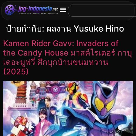
ป้ายกำกับ:
ผลงาน Yusuke Hino
Kamen Rider Gavv: Invaders of
the Candy House มาสค์ไรเดอร์ กาบุ
เดอะมูฟวี่ ศึกบุกบ้านขนมหวาน
(2025)