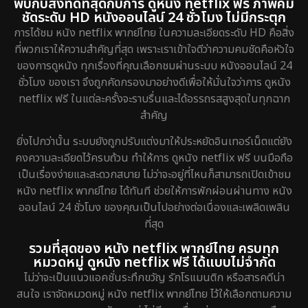
พบกับสิ่งที่ดีที่สุดกับการ ดูหนัง netflix ฟรี ภาพคม
ชัดระดับ HD หนังออนไลน์ 24 ชั่วโมง ไม่มีกระตุก
การได้ชม หนัง netflix พากย์ไทย ในความละเอียดระดับ HD คือสิ่ง
ที่พวกเราให้ความสำคัญที่สุด เพราะเราเข้าใจดีว่าความคมชัดคือหัวใจ
ของการดูหนัง ทุกเรื่องที่คุณเลือกชมผ่านระบบ หนังออนไลน์ 24
ชั่วโมง ของเรา จึงถูกคัดกรองมาอย่างดีเพื่อให้มั่นใจว่าการ ดูหนัง
netflix ฟรี ในแต่ละครั้งจะราบรื่นและได้อรรถรสสูงสุดในทุกฉาก
สำคัญ
ยิ่งไปกว่านั้น ระบบยังถูกปรับแต่งมาให้ประหยัดอินเทอร์เน็ตแต่ยัง
คงความละเอียดไว้ครบถ้วน ทำให้การ ดูหนัง netflix ฟรี บนมือถือ
เป็นเรื่องง่ายและสะดวกสบาย ไม่ว่าจะอยู่ที่ไหนก็สามารถเปิดเข้าชม
หนัง netflix พากย์ไทย ได้ทันที ช่วยให้การพักผ่อนผ่านทาง หนัง
ออนไลน์ 24 ชั่วโมง ของคุณเป็นไปอย่างต่อเนื่องและเพลิดเพลิน
ที่สุด
รวมที่สุดของ หนัง netflix พากย์ไทย ครบทุก
หมวดหมู่ ดูหนัง netflix ฟรี ได้แบบไม่จำกัด
ไม่ว่าจะเป็นแนวแอคชั่นระทึกขวัญ รักโรแมนติก หรือสารคดีน่า
สนใจ เราจัดหมวดหมู่ หนัง netflix พากย์ไทย ไว้ให้เลือกตามความ