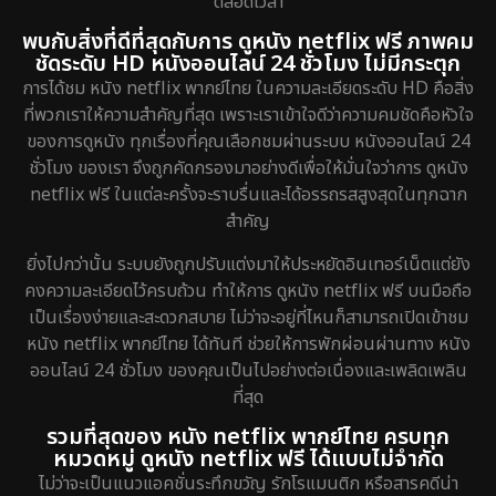
ตลอดเวลา
พบกับสิ่งที่ดีที่สุดกับการ ดูหนัง netflix ฟรี ภาพคม
ชัดระดับ HD หนังออนไลน์ 24 ชั่วโมง ไม่มีกระตุก
การได้ชม หนัง netflix พากย์ไทย ในความละเอียดระดับ HD คือสิ่ง
ที่พวกเราให้ความสำคัญที่สุด เพราะเราเข้าใจดีว่าความคมชัดคือหัวใจ
ของการดูหนัง ทุกเรื่องที่คุณเลือกชมผ่านระบบ หนังออนไลน์ 24
ชั่วโมง ของเรา จึงถูกคัดกรองมาอย่างดีเพื่อให้มั่นใจว่าการ ดูหนัง
netflix ฟรี ในแต่ละครั้งจะราบรื่นและได้อรรถรสสูงสุดในทุกฉาก
สำคัญ
ยิ่งไปกว่านั้น ระบบยังถูกปรับแต่งมาให้ประหยัดอินเทอร์เน็ตแต่ยัง
คงความละเอียดไว้ครบถ้วน ทำให้การ ดูหนัง netflix ฟรี บนมือถือ
เป็นเรื่องง่ายและสะดวกสบาย ไม่ว่าจะอยู่ที่ไหนก็สามารถเปิดเข้าชม
หนัง netflix พากย์ไทย ได้ทันที ช่วยให้การพักผ่อนผ่านทาง หนัง
ออนไลน์ 24 ชั่วโมง ของคุณเป็นไปอย่างต่อเนื่องและเพลิดเพลิน
ที่สุด
รวมที่สุดของ หนัง netflix พากย์ไทย ครบทุก
หมวดหมู่ ดูหนัง netflix ฟรี ได้แบบไม่จำกัด
ไม่ว่าจะเป็นแนวแอคชั่นระทึกขวัญ รักโรแมนติก หรือสารคดีน่า