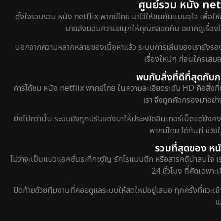
ศูนย์รวม หนัง netf
ตั้งใจรวบรวม หนัง netflix พากย์ไทย มาไว้ให้ชมกันแบบจุใจ เพื่อให้
บายส่งมอบความสนุกให้คุณตลอดคืน อยากดูเรื่องไหน
นอกจากความหลากหลายของเนื้อหาแล้ว ระบบการเล่นของเรายังรองรับกา
เรื่องใหม่ๆ ก่อนใครเสมอ
พบกับสิ่งที่ดีที่สุดก
การได้ชม หนัง netflix พากย์ไทย ในความละเอียดระดับ HD คือสิ่งที่
เรา จึงถูกคัดกรองมาอย่าง
ยิ่งไปกว่านั้น ระบบยังถูกปรับแต่งมาให้ประหยัดอินเทอร์เน็ตแต่ยังค
พากย์ไทย ได้ทันที ช่ว
รวมที่สุดของ หน
ไม่ว่าจะเป็นแนวแอคชั่นระทึกขวัญ รักโรแมนติก หรือสารคดีน่าสนใจ 
24 ชั่วโมง ที่คัดเฉพาะ
ปิดท้ายด้วยทีมงานที่คอยดูแลระบบให้สดใหม่อยู่เสมอ ทุกครั้งที่แวะเ
แ