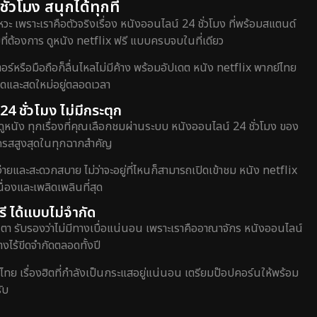
่วโมง สนุกได้ทุกที่
วะ เพราะเราคือตัวจริงเรื่อง หนังออนไลน์ 24 ชั่วโมง ที่พร้อมสแตนด์
ี่ต้องการ ดูหนัง netflix ฟรี แบบครบจบในที่เดียว
หรือมือถือก็ลื่นไหลไม่มีค้าง พร้อมอัปเดต หนัง netflix พากย์ไทย
สุดและสดใหม่อยู่ตลอดเวลา
24 ชั่วโมง ไม่มีกระตุก
ดูหนัง ทุกเรื่องที่คุณเลือกชมผ่านระบบ หนังออนไลน์ 24 ชั่วโมง ของ
อรรถรสสูงสุดในทุกฉากสำคัญ
่ายและสะดวกสบาย ไม่ว่าจะอยู่ที่ไหนก็สามารถเปิดเข้าชม หนัง netflix
่องและเพลิดเพลินที่สุด
ี ได้แบบไม่จำกัด
ตา รับรองว่าไม่มีทางเบื่อแน่นอน เพราะเราคืออาณาจักร หนังออนไลน์
างไร้ขีดจำกัดตลอดทั้งปี
์ไทย เรื่องฮิตที่กำลังเป็นกระแสอยู่แน่นอน เตรียมป๊อปคอร์นให้พร้อม
ับ