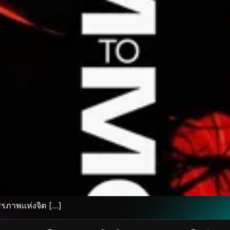
สรภาพแห่งจิต […]