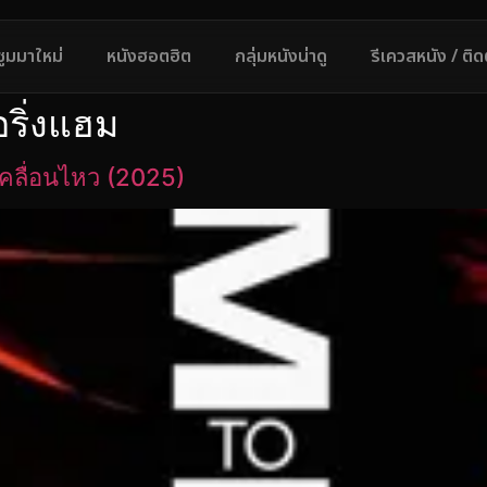
ซูมมาใหม่
หนังฮอตฮิต
กลุ่มหนังน่าดู
รีเควสหนัง / ติ
ริ่งแฮม
เคลื่อนไหว (2025)