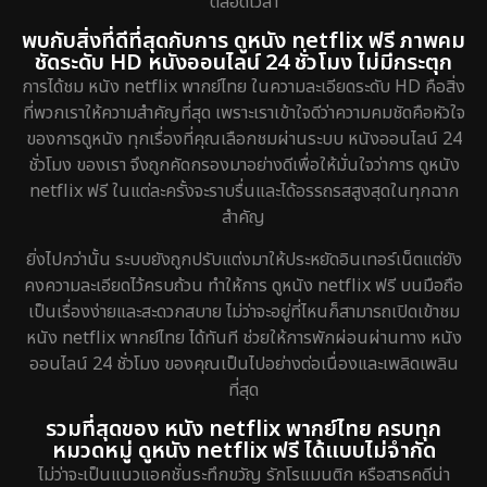
ตลอดเวลา
พบกับสิ่งที่ดีที่สุดกับการ ดูหนัง netflix ฟรี ภาพคม
ชัดระดับ HD หนังออนไลน์ 24 ชั่วโมง ไม่มีกระตุก
การได้ชม หนัง netflix พากย์ไทย ในความละเอียดระดับ HD คือสิ่ง
ที่พวกเราให้ความสำคัญที่สุด เพราะเราเข้าใจดีว่าความคมชัดคือหัวใจ
ของการดูหนัง ทุกเรื่องที่คุณเลือกชมผ่านระบบ หนังออนไลน์ 24
ชั่วโมง ของเรา จึงถูกคัดกรองมาอย่างดีเพื่อให้มั่นใจว่าการ ดูหนัง
netflix ฟรี ในแต่ละครั้งจะราบรื่นและได้อรรถรสสูงสุดในทุกฉาก
สำคัญ
ยิ่งไปกว่านั้น ระบบยังถูกปรับแต่งมาให้ประหยัดอินเทอร์เน็ตแต่ยัง
คงความละเอียดไว้ครบถ้วน ทำให้การ ดูหนัง netflix ฟรี บนมือถือ
เป็นเรื่องง่ายและสะดวกสบาย ไม่ว่าจะอยู่ที่ไหนก็สามารถเปิดเข้าชม
หนัง netflix พากย์ไทย ได้ทันที ช่วยให้การพักผ่อนผ่านทาง หนัง
ออนไลน์ 24 ชั่วโมง ของคุณเป็นไปอย่างต่อเนื่องและเพลิดเพลิน
ที่สุด
รวมที่สุดของ หนัง netflix พากย์ไทย ครบทุก
หมวดหมู่ ดูหนัง netflix ฟรี ได้แบบไม่จำกัด
ไม่ว่าจะเป็นแนวแอคชั่นระทึกขวัญ รักโรแมนติก หรือสารคดีน่า