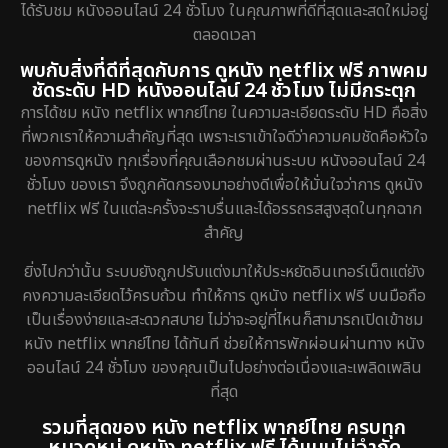
ได้รับชม หนังออนไลน์ 24 ชั่วโมง ในคุณภาพที่ดีที่สุดและสดใหม่อยู่
ตลอดเวลา
พบกับสิ่งที่ดีที่สุดกับการ ดูหนัง netflix ฟรี ภาพคม
ชัดระดับ HD หนังออนไลน์ 24 ชั่วโมง ไม่มีกระตุก
การได้ชม หนัง netflix พากย์ไทย ในความละเอียดระดับ HD คือสิ่ง
ที่พวกเราให้ความสำคัญที่สุด เพราะเราเข้าใจดีว่าความคมชัดคือหัวใจ
ของการดูหนัง ทุกเรื่องที่คุณเลือกชมผ่านระบบ หนังออนไลน์ 24
ชั่วโมง ของเรา จึงถูกคัดกรองมาอย่างดีเพื่อให้มั่นใจว่าการ ดูหนัง
netflix ฟรี ในแต่ละครั้งจะราบรื่นและได้อรรถรสสูงสุดในทุกฉาก
สำคัญ
ยิ่งไปกว่านั้น ระบบยังถูกปรับแต่งมาให้ประหยัดอินเทอร์เน็ตแต่ยัง
คงความละเอียดไว้ครบถ้วน ทำให้การ ดูหนัง netflix ฟรี บนมือถือ
เป็นเรื่องง่ายและสะดวกสบาย ไม่ว่าจะอยู่ที่ไหนก็สามารถเปิดเข้าชม
หนัง netflix พากย์ไทย ได้ทันที ช่วยให้การพักผ่อนผ่านทาง หนัง
ออนไลน์ 24 ชั่วโมง ของคุณเป็นไปอย่างต่อเนื่องและเพลิดเพลิน
ที่สุด
รวมที่สุดของ หนัง netflix พากย์ไทย ครบทุก
หมวดหมู่ ดูหนัง netflix ฟรี ได้แบบไม่จำกัด