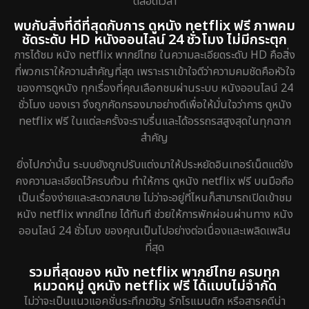
ตลอดเวลา
พบกับสิ่งที่ดีที่สุดกับการ ดูหนัง netflix ฟรี ภาพคม
ชัดระดับ HD หนังออนไลน์ 24 ชั่วโมง ไม่มีกระตุก
การได้ชม หนัง netflix พากย์ไทย ในความละเอียดระดับ HD คือสิ่ง
ที่พวกเราให้ความสำคัญที่สุด เพราะเราเข้าใจดีว่าความคมชัดคือหัวใจ
ของการดูหนัง ทุกเรื่องที่คุณเลือกชมผ่านระบบ หนังออนไลน์ 24
ชั่วโมง ของเรา จึงถูกคัดกรองมาอย่างดีเพื่อให้มั่นใจว่าการ ดูหนัง
netflix ฟรี ในแต่ละครั้งจะราบรื่นและได้อรรถรสสูงสุดในทุกฉาก
สำคัญ
ยิ่งไปกว่านั้น ระบบยังถูกปรับแต่งมาให้ประหยัดอินเทอร์เน็ตแต่ยัง
คงความละเอียดไว้ครบถ้วน ทำให้การ ดูหนัง netflix ฟรี บนมือถือ
เป็นเรื่องง่ายและสะดวกสบาย ไม่ว่าจะอยู่ที่ไหนก็สามารถเปิดเข้าชม
หนัง netflix พากย์ไทย ได้ทันที ช่วยให้การพักผ่อนผ่านทาง หนัง
ออนไลน์ 24 ชั่วโมง ของคุณเป็นไปอย่างต่อเนื่องและเพลิดเพลิน
ที่สุด
รวมที่สุดของ หนัง netflix พากย์ไทย ครบทุก
หมวดหมู่ ดูหนัง netflix ฟรี ได้แบบไม่จำกัด
ไม่ว่าจะเป็นแนวแอคชั่นระทึกขวัญ รักโรแมนติก หรือสารคดีน่า