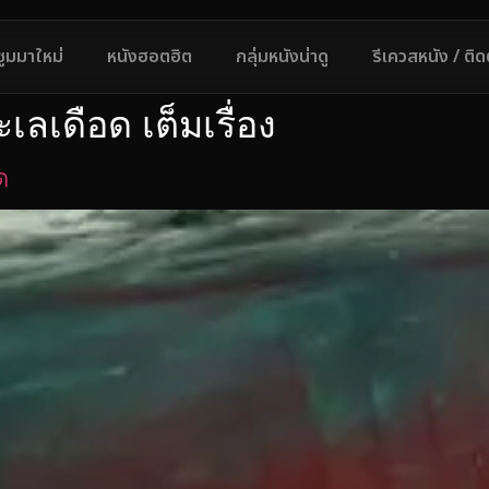
ซูมมาใหม่
หนังฮอตฮิต
กลุ่มหนังน่าดู
รีเควสหนัง / ติ
เลเดือด เต็มเรื่อง
ด