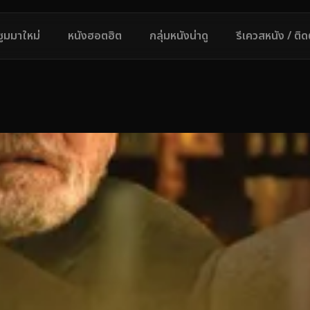
ซูมมาใหม่
หนังฮอตฮิต
กลุ่มหนังน่าดู
รีเควสหนัง / ติ