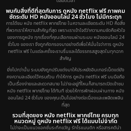
ตลอดเวลา
พบกับสิ่งที่ดีที่สุดกับการ ดูหนัง netflix ฟรี ภาพคม
ชัดระดับ HD หนังออนไลน์ 24 ชั่วโมง ไม่มีกระตุก
การได้ชม หนัง netflix พากย์ไทย ในความละเอียดระดับ HD คือสิ่ง
ที่พวกเราให้ความสำคัญที่สุด เพราะเราเข้าใจดีว่าความคมชัดคือหัวใจ
ของการดูหนัง ทุกเรื่องที่คุณเลือกชมผ่านระบบ หนังออนไลน์ 24
ชั่วโมง ของเรา จึงถูกคัดกรองมาอย่างดีเพื่อให้มั่นใจว่าการ ดูหนัง
netflix ฟรี ในแต่ละครั้งจะราบรื่นและได้อรรถรสสูงสุดในทุกฉาก
สำคัญ
ยิ่งไปกว่านั้น ระบบยังถูกปรับแต่งมาให้ประหยัดอินเทอร์เน็ตแต่ยัง
คงความละเอียดไว้ครบถ้วน ทำให้การ ดูหนัง netflix ฟรี บนมือถือ
เป็นเรื่องง่ายและสะดวกสบาย ไม่ว่าจะอยู่ที่ไหนก็สามารถเปิดเข้าชม
หนัง netflix พากย์ไทย ได้ทันที ช่วยให้การพักผ่อนผ่านทาง หนัง
ออนไลน์ 24 ชั่วโมง ของคุณเป็นไปอย่างต่อเนื่องและเพลิดเพลิน
ที่สุด
รวมที่สุดของ หนัง netflix พากย์ไทย ครบทุก
หมวดหมู่ ดูหนัง netflix ฟรี ได้แบบไม่จำกัด
ไม่ว่าจะเป็นแนวแอคชั่นระทึกขวัญ รักโรแมนติก หรือสารคดีน่า