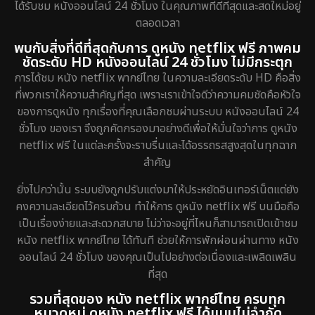
ได้รับชม หนังออนไลน์ 24 ชั่วโมง ในคุณภาพที่ดีที่สุดและสดใหม่อยู่
ตลอดเวลา
พบกับสิ่งที่ดีที่สุดกับการ ดูหนัง netflix ฟรี ภาพคม
ชัดระดับ HD หนังออนไลน์ 24 ชั่วโมง ไม่มีกระตุก
การได้ชม หนัง netflix พากย์ไทย ในความละเอียดระดับ HD คือสิ่ง
ที่พวกเราให้ความสำคัญที่สุด เพราะเราเข้าใจดีว่าความคมชัดคือหัวใจ
ของการดูหนัง ทุกเรื่องที่คุณเลือกชมผ่านระบบ หนังออนไลน์ 24
ชั่วโมง ของเรา จึงถูกคัดกรองมาอย่างดีเพื่อให้มั่นใจว่าการ ดูหนัง
netflix ฟรี ในแต่ละครั้งจะราบรื่นและได้อรรถรสสูงสุดในทุกฉาก
สำคัญ
ยิ่งไปกว่านั้น ระบบยังถูกปรับแต่งมาให้ประหยัดอินเทอร์เน็ตแต่ยัง
คงความละเอียดไว้ครบถ้วน ทำให้การ ดูหนัง netflix ฟรี บนมือถือ
เป็นเรื่องง่ายและสะดวกสบาย ไม่ว่าจะอยู่ที่ไหนก็สามารถเปิดเข้าชม
หนัง netflix พากย์ไทย ได้ทันที ช่วยให้การพักผ่อนผ่านทาง หนัง
ออนไลน์ 24 ชั่วโมง ของคุณเป็นไปอย่างต่อเนื่องและเพลิดเพลิน
ที่สุด
รวมที่สุดของ หนัง netflix พากย์ไทย ครบทุก
หมวดหมู่ ดูหนัง netflix ฟรี ได้แบบไม่จำกัด