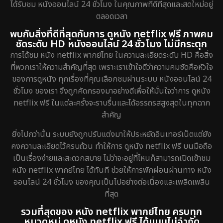
ได้รับชม หนังออนไลน์ 24 ชั่วโมง ในคุณภาพที่ดีที่สุดและสดใหม่อยู่
ตลอดเวลา
พบกับสิ่งที่ดีที่สุดกับการ ดูหนัง netflix ฟรี ภาพคม
ชัดระดับ HD หนังออนไลน์ 24 ชั่วโมง ไม่มีกระตุก
การได้ชม หนัง netflix พากย์ไทย ในความละเอียดระดับ HD คือสิ่ง
ที่พวกเราให้ความสำคัญที่สุด เพราะเราเข้าใจดีว่าความคมชัดคือหัวใจ
ของการดูหนัง ทุกเรื่องที่คุณเลือกชมผ่านระบบ หนังออนไลน์ 24
ชั่วโมง ของเรา จึงถูกคัดกรองมาอย่างดีเพื่อให้มั่นใจว่าการ ดูหนัง
netflix ฟรี ในแต่ละครั้งจะราบรื่นและได้อรรถรสสูงสุดในทุกฉาก
สำคัญ
ยิ่งไปกว่านั้น ระบบยังถูกปรับแต่งมาให้ประหยัดอินเทอร์เน็ตแต่ยัง
คงความละเอียดไว้ครบถ้วน ทำให้การ ดูหนัง netflix ฟรี บนมือถือ
เป็นเรื่องง่ายและสะดวกสบาย ไม่ว่าจะอยู่ที่ไหนก็สามารถเปิดเข้าชม
หนัง netflix พากย์ไทย ได้ทันที ช่วยให้การพักผ่อนผ่านทาง หนัง
ออนไลน์ 24 ชั่วโมง ของคุณเป็นไปอย่างต่อเนื่องและเพลิดเพลิน
ที่สุด
รวมที่สุดของ หนัง netflix พากย์ไทย ครบทุก
หมวดหมู่ ดูหนัง netflix ฟรี ได้แบบไม่จำกัด