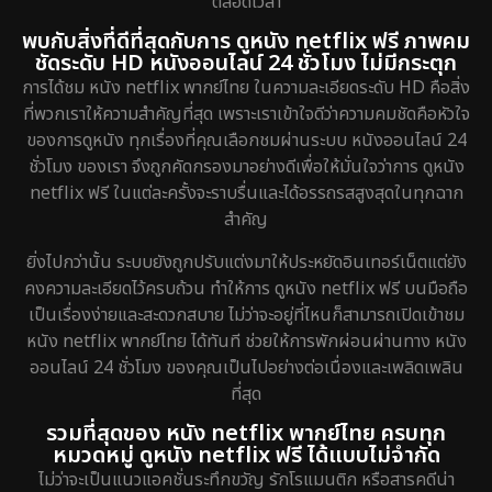
ตลอดเวลา
พบกับสิ่งที่ดีที่สุดกับการ ดูหนัง netflix ฟรี ภาพคม
ชัดระดับ HD หนังออนไลน์ 24 ชั่วโมง ไม่มีกระตุก
การได้ชม หนัง netflix พากย์ไทย ในความละเอียดระดับ HD คือสิ่ง
ที่พวกเราให้ความสำคัญที่สุด เพราะเราเข้าใจดีว่าความคมชัดคือหัวใจ
ของการดูหนัง ทุกเรื่องที่คุณเลือกชมผ่านระบบ หนังออนไลน์ 24
ชั่วโมง ของเรา จึงถูกคัดกรองมาอย่างดีเพื่อให้มั่นใจว่าการ ดูหนัง
netflix ฟรี ในแต่ละครั้งจะราบรื่นและได้อรรถรสสูงสุดในทุกฉาก
สำคัญ
ยิ่งไปกว่านั้น ระบบยังถูกปรับแต่งมาให้ประหยัดอินเทอร์เน็ตแต่ยัง
คงความละเอียดไว้ครบถ้วน ทำให้การ ดูหนัง netflix ฟรี บนมือถือ
เป็นเรื่องง่ายและสะดวกสบาย ไม่ว่าจะอยู่ที่ไหนก็สามารถเปิดเข้าชม
หนัง netflix พากย์ไทย ได้ทันที ช่วยให้การพักผ่อนผ่านทาง หนัง
ออนไลน์ 24 ชั่วโมง ของคุณเป็นไปอย่างต่อเนื่องและเพลิดเพลิน
ที่สุด
รวมที่สุดของ หนัง netflix พากย์ไทย ครบทุก
หมวดหมู่ ดูหนัง netflix ฟรี ได้แบบไม่จำกัด
ไม่ว่าจะเป็นแนวแอคชั่นระทึกขวัญ รักโรแมนติก หรือสารคดีน่า