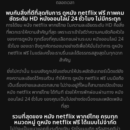
ตลอดเวลา
พบกับสิ่งที่ดีที่สุดกับการ ดูหนัง netflix ฟรี ภาพคม
ชัดระดับ HD หนังออนไลน์ 24 ชั่วโมง ไม่มีกระตุก
การได้ชม หนัง netflix พากย์ไทย ในความละเอียดระดับ HD คือสิ่ง
ที่พวกเราให้ความสำคัญที่สุด เพราะเราเข้าใจดีว่าความคมชัดคือหัวใจ
ของการดูหนัง ทุกเรื่องที่คุณเลือกชมผ่านระบบ หนังออนไลน์ 24
ชั่วโมง ของเรา จึงถูกคัดกรองมาอย่างดีเพื่อให้มั่นใจว่าการ ดูหนัง
netflix ฟรี ในแต่ละครั้งจะราบรื่นและได้อรรถรสสูงสุดในทุกฉาก
สำคัญ
ยิ่งไปกว่านั้น ระบบยังถูกปรับแต่งมาให้ประหยัดอินเทอร์เน็ตแต่ยัง
คงความละเอียดไว้ครบถ้วน ทำให้การ ดูหนัง netflix ฟรี บนมือถือ
เป็นเรื่องง่ายและสะดวกสบาย ไม่ว่าจะอยู่ที่ไหนก็สามารถเปิดเข้าชม
หนัง netflix พากย์ไทย ได้ทันที ช่วยให้การพักผ่อนผ่านทาง หนัง
ออนไลน์ 24 ชั่วโมง ของคุณเป็นไปอย่างต่อเนื่องและเพลิดเพลิน
ที่สุด
รวมที่สุดของ หนัง netflix พากย์ไทย ครบทุก
หมวดหมู่ ดูหนัง netflix ฟรี ได้แบบไม่จำกัด
ไม่ว่าจะเป็นแนวแอคชั่นระทึกขวัญ รักโรแมนติก หรือสารคดีน่า