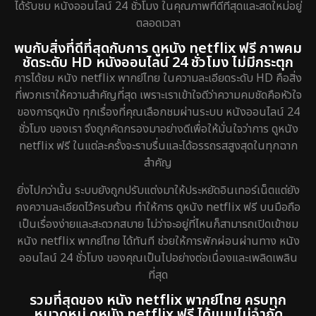
ได้รับชม หนังออนไลน์ 24 ชั่วโมง ในคุณภาพที่ดีที่สุดและสดใหม่อยู่
ตลอดเวลา
พบกับสิ่งที่ดีที่สุดกับการ ดูหนัง netflix ฟรี ภาพคม
ชัดระดับ HD หนังออนไลน์ 24 ชั่วโมง ไม่มีกระตุก
การได้ชม หนัง netflix พากย์ไทย ในความละเอียดระดับ HD คือสิ่ง
ที่พวกเราให้ความสำคัญที่สุด เพราะเราเข้าใจดีว่าความคมชัดคือหัวใจ
ของการดูหนัง ทุกเรื่องที่คุณเลือกชมผ่านระบบ หนังออนไลน์ 24
ชั่วโมง ของเรา จึงถูกคัดกรองมาอย่างดีเพื่อให้มั่นใจว่าการ ดูหนัง
netflix ฟรี ในแต่ละครั้งจะราบรื่นและได้อรรถรสสูงสุดในทุกฉาก
สำคัญ
ยิ่งไปกว่านั้น ระบบยังถูกปรับแต่งมาให้ประหยัดอินเทอร์เน็ตแต่ยัง
คงความละเอียดไว้ครบถ้วน ทำให้การ ดูหนัง netflix ฟรี บนมือถือ
เป็นเรื่องง่ายและสะดวกสบาย ไม่ว่าจะอยู่ที่ไหนก็สามารถเปิดเข้าชม
หนัง netflix พากย์ไทย ได้ทันที ช่วยให้การพักผ่อนผ่านทาง หนัง
ออนไลน์ 24 ชั่วโมง ของคุณเป็นไปอย่างต่อเนื่องและเพลิดเพลิน
ที่สุด
รวมที่สุดของ หนัง netflix พากย์ไทย ครบทุก
หมวดหมู่ ดูหนัง netflix ฟรี ได้แบบไม่จำกัด