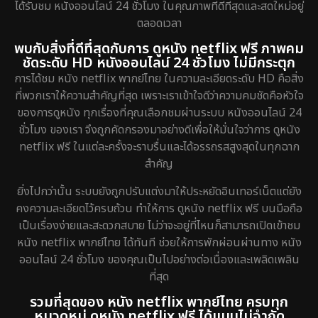
ได้รับชม หนังออนไลน์ 24 ชั่วโมง ในคุณภาพที่ดีที่สุดและสดใหม่อยู่
ตลอดเวลา
พบกับสิ่งที่ดีที่สุดกับการ ดูหนัง netflix ฟรี ภาพคม
ชัดระดับ HD หนังออนไลน์ 24 ชั่วโมง ไม่มีกระตุก
การได้ชม หนัง netflix พากย์ไทย ในความละเอียดระดับ HD คือสิ่ง
ที่พวกเราให้ความสำคัญที่สุด เพราะเราเข้าใจดีว่าความคมชัดคือหัวใจ
ของการดูหนัง ทุกเรื่องที่คุณเลือกชมผ่านระบบ หนังออนไลน์ 24
ชั่วโมง ของเรา จึงถูกคัดกรองมาอย่างดีเพื่อให้มั่นใจว่าการ ดูหนัง
netflix ฟรี ในแต่ละครั้งจะราบรื่นและได้อรรถรสสูงสุดในทุกฉาก
สำคัญ
ยิ่งไปกว่านั้น ระบบยังถูกปรับแต่งมาให้ประหยัดอินเทอร์เน็ตแต่ยัง
คงความละเอียดไว้ครบถ้วน ทำให้การ ดูหนัง netflix ฟรี บนมือถือ
เป็นเรื่องง่ายและสะดวกสบาย ไม่ว่าจะอยู่ที่ไหนก็สามารถเปิดเข้าชม
หนัง netflix พากย์ไทย ได้ทันที ช่วยให้การพักผ่อนผ่านทาง หนัง
ออนไลน์ 24 ชั่วโมง ของคุณเป็นไปอย่างต่อเนื่องและเพลิดเพลิน
ที่สุด
รวมที่สุดของ หนัง netflix พากย์ไทย ครบทุก
หมวดหมู่ ดูหนัง netflix ฟรี ได้แบบไม่จำกัด