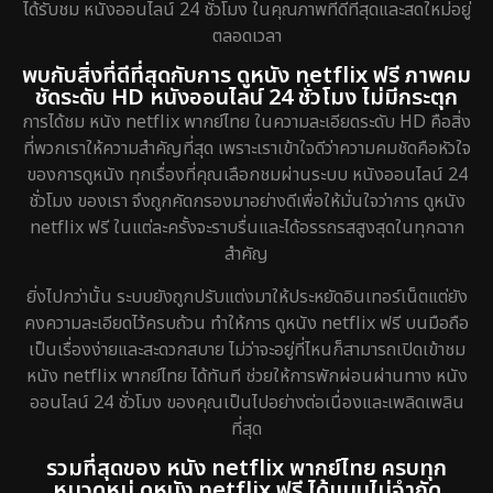
ได้รับชม หนังออนไลน์ 24 ชั่วโมง ในคุณภาพที่ดีที่สุดและสดใหม่อยู่
ตลอดเวลา
พบกับสิ่งที่ดีที่สุดกับการ ดูหนัง netflix ฟรี ภาพคม
ชัดระดับ HD หนังออนไลน์ 24 ชั่วโมง ไม่มีกระตุก
การได้ชม หนัง netflix พากย์ไทย ในความละเอียดระดับ HD คือสิ่ง
ที่พวกเราให้ความสำคัญที่สุด เพราะเราเข้าใจดีว่าความคมชัดคือหัวใจ
ของการดูหนัง ทุกเรื่องที่คุณเลือกชมผ่านระบบ หนังออนไลน์ 24
ชั่วโมง ของเรา จึงถูกคัดกรองมาอย่างดีเพื่อให้มั่นใจว่าการ ดูหนัง
netflix ฟรี ในแต่ละครั้งจะราบรื่นและได้อรรถรสสูงสุดในทุกฉาก
สำคัญ
ยิ่งไปกว่านั้น ระบบยังถูกปรับแต่งมาให้ประหยัดอินเทอร์เน็ตแต่ยัง
คงความละเอียดไว้ครบถ้วน ทำให้การ ดูหนัง netflix ฟรี บนมือถือ
เป็นเรื่องง่ายและสะดวกสบาย ไม่ว่าจะอยู่ที่ไหนก็สามารถเปิดเข้าชม
หนัง netflix พากย์ไทย ได้ทันที ช่วยให้การพักผ่อนผ่านทาง หนัง
ออนไลน์ 24 ชั่วโมง ของคุณเป็นไปอย่างต่อเนื่องและเพลิดเพลิน
ที่สุด
รวมที่สุดของ หนัง netflix พากย์ไทย ครบทุก
หมวดหมู่ ดูหนัง netflix ฟรี ได้แบบไม่จำกัด