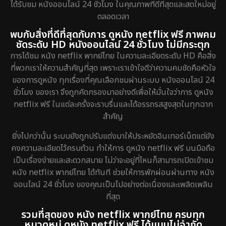
ได้รับชม หนังออนไลน์ 24 ชั่วโมง ในคุณภาพที่ดีที่สุดและสดใหม่อยู่
ตลอดเวลา
พบกับสิ่งที่ดีที่สุดกับการ ดูหนัง netflix ฟรี ภาพคม
ชัดระดับ HD หนังออนไลน์ 24 ชั่วโมง ไม่มีกระตุก
การได้ชม หนัง netflix พากย์ไทย ในความละเอียดระดับ HD คือสิ่ง
ที่พวกเราให้ความสำคัญที่สุด เพราะเราเข้าใจดีว่าความคมชัดคือหัวใจ
ของการดูหนัง ทุกเรื่องที่คุณเลือกชมผ่านระบบ หนังออนไลน์ 24
ชั่วโมง ของเรา จึงถูกคัดกรองมาอย่างดีเพื่อให้มั่นใจว่าการ ดูหนัง
netflix ฟรี ในแต่ละครั้งจะราบรื่นและได้อรรถรสสูงสุดในทุกฉาก
สำคัญ
ยิ่งไปกว่านั้น ระบบยังถูกปรับแต่งมาให้ประหยัดอินเทอร์เน็ตแต่ยัง
คงความละเอียดไว้ครบถ้วน ทำให้การ ดูหนัง netflix ฟรี บนมือถือ
เป็นเรื่องง่ายและสะดวกสบาย ไม่ว่าจะอยู่ที่ไหนก็สามารถเปิดเข้าชม
หนัง netflix พากย์ไทย ได้ทันที ช่วยให้การพักผ่อนผ่านทาง หนัง
ออนไลน์ 24 ชั่วโมง ของคุณเป็นไปอย่างต่อเนื่องและเพลิดเพลิน
ที่สุด
รวมที่สุดของ หนัง netflix พากย์ไทย ครบทุก
หมวดหมู่ ดูหนัง netflix ฟรี ได้แบบไม่จำกัด