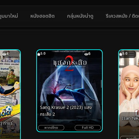
ซูมมาใหม่
หนังฮอตฮิต
กลุ่มหนังน่าดู
รีเควสหนัง / ติ
4
5.0
6
5.0
Sang Krasue 2 (2023) แสง
กระสือ 2
Isan Nika
 ท่าแร่
พากย์ไทย
Full HD
พากย์ไท