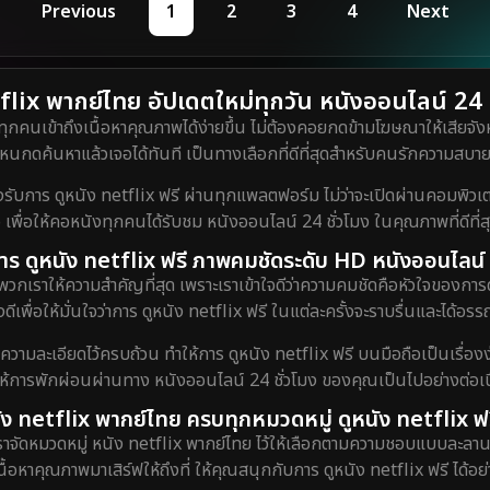
Previous
1
2
3
4
Next
lix พากย์ไทย อัปเดตใหม่ทุกวัน หนังออนไลน์ 24 ชั
ทุกคนเข้าถึงเนื้อหาคุณภาพได้ง่ายขึ้น ไม่ต้องคอยกดข้ามโฆษณาให้เสียจังห
กดค้นหาแล้วเจอได้ทันที เป็นทางเลือกที่ดีที่สุดสำหรับคนรักความสบายท
ร ดูหนัง netflix ฟรี ผ่านทุกแพลตฟอร์ม ไม่ว่าจะเปิดผ่านคอมพิวเตอร์
 เพื่อให้คอหนังทุกคนได้รับชม หนังออนไลน์ 24 ชั่วโมง ในคุณภาพที่ดีที่
ับการ ดูหนัง netflix ฟรี ภาพคมชัดระดับ HD หนังออนไลน์ 
พวกเราให้ความสำคัญที่สุด เพราะเราเข้าใจดีว่าความคมชัดคือหัวใจของการ
ดีเพื่อให้มั่นใจว่าการ ดูหนัง netflix ฟรี ในแต่ละครั้งจะราบรื่นและได้
งความละเอียดไว้ครบถ้วน ทำให้การ ดูหนัง netflix ฟรี บนมือถือเป็นเรื่องง
ยให้การพักผ่อนผ่านทาง หนังออนไลน์ 24 ชั่วโมง ของคุณเป็นไปอย่างต่อเนื
ัง netflix พากย์ไทย ครบทุกหมวดหมู่ ดูหนัง netflix ฟร
เราจัดหมวดหมู่ หนัง netflix พากย์ไทย ไว้ให้เลือกตามความชอบแบบละลาน
เนื้อหาคุณภาพมาเสิร์ฟให้ถึงที่ ให้คุณสนุกกับการ ดูหนัง netflix ฟรี ได้อย่