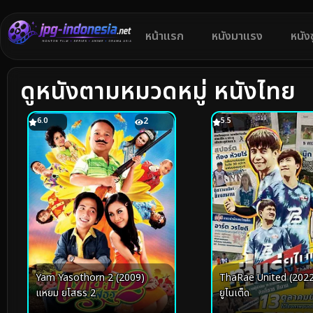
หน้าแรก
หนังมาแรง
หนัง
ดูหนังตามหมวดหมู่ หนังไทย
6.0
2
5.5
Yam Yasothorn 2 (2009)
ThaRae United (2022)
แหยม ยโสธร 2
ยูไนเต็ด