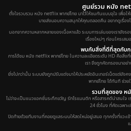
ศูนย์รวม หนัง netf
ตั้งใจรวบรวม หนัง netflix พากย์ไทย มาไว้ให้ชมกันแบบจุใจ เพื่อให้
บายส่งมอบความสนุกให้คุณตลอดคืน อยากดูเรื่องไหน
นอกจากความหลากหลายของเนื้อหาแล้ว ระบบการเล่นของเรายังรองรับกา
เรื่องใหม่ๆ ก่อนใครเสมอ
พบกับสิ่งที่ดีที่สุดก
การได้ชม หนัง netflix พากย์ไทย ในความละเอียดระดับ HD คือสิ่งที่
เรา จึงถูกคัดกรองมาอย่าง
ยิ่งไปกว่านั้น ระบบยังถูกปรับแต่งมาให้ประหยัดอินเทอร์เน็ตแต่ยังค
พากย์ไทย ได้ทันที ช่ว
รวมที่สุดของ หน
ไม่ว่าจะเป็นแนวแอคชั่นระทึกขวัญ รักโรแมนติก หรือสารคดีน่าสนใจ 
24 ชั่วโมง ที่คัดเฉพาะ
ปิดท้ายด้วยทีมงานที่คอยดูแลระบบให้สดใหม่อยู่เสมอ ทุกครั้งที่แวะเ
แ