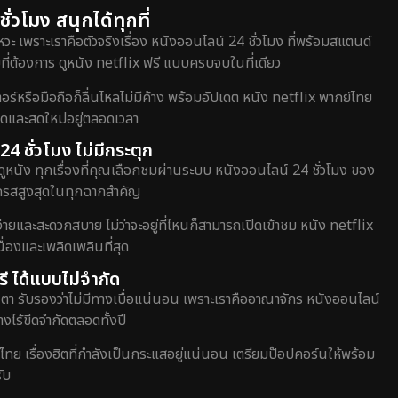
่วโมง สนุกได้ทุกที่
วะ เพราะเราคือตัวจริงเรื่อง หนังออนไลน์ 24 ชั่วโมง ที่พร้อมสแตนด์
ี่ต้องการ ดูหนัง netflix ฟรี แบบครบจบในที่เดียว
หรือมือถือก็ลื่นไหลไม่มีค้าง พร้อมอัปเดต หนัง netflix พากย์ไทย
สุดและสดใหม่อยู่ตลอดเวลา
24 ชั่วโมง ไม่มีกระตุก
ดูหนัง ทุกเรื่องที่คุณเลือกชมผ่านระบบ หนังออนไลน์ 24 ชั่วโมง ของ
อรรถรสสูงสุดในทุกฉากสำคัญ
่ายและสะดวกสบาย ไม่ว่าจะอยู่ที่ไหนก็สามารถเปิดเข้าชม หนัง netflix
่องและเพลิดเพลินที่สุด
ี ได้แบบไม่จำกัด
ตา รับรองว่าไม่มีทางเบื่อแน่นอน เพราะเราคืออาณาจักร หนังออนไลน์
างไร้ขีดจำกัดตลอดทั้งปี
์ไทย เรื่องฮิตที่กำลังเป็นกระแสอยู่แน่นอน เตรียมป๊อปคอร์นให้พร้อม
ับ